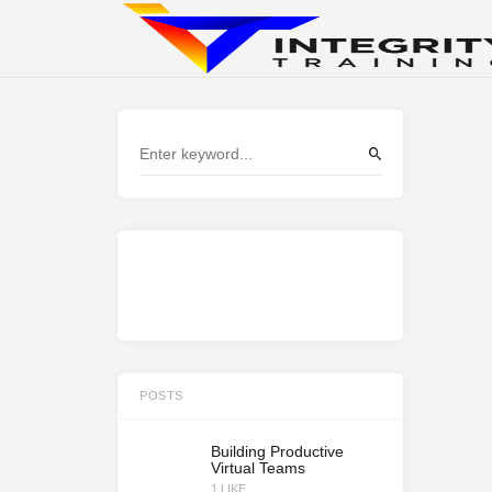
Onli
Soft
Wh
POSTS
Building Productive
1
Virtual Teams
1 LIKE