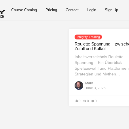
Course Catalog
Pricing
Contact
Login
Sign Up
Integrity Training
Roulette Spannung – zwisch
Zufall und Kalkül
Inhaltsverzeichnis Roulette
Spannung – Ein Überblick
Spielauswahl und Plattformen
Strategien und Mythen…
ne Employee Training
Mark
 Skills Training
Staff Training
June 3, 2026
at are Soft Skills
Mark
0
0
0
December 27, 2018
5190
0