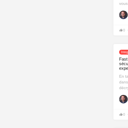
vous
0
Integ
Fast
sécu
expe
En t
dans 
décr
0