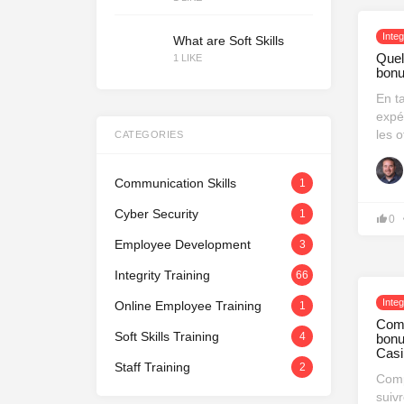
Integ
What are Soft Skills
Quel
1 LIKE
bonu
En t
expér
les 
CATEGORIES
Communication Skills
1
Cyber Security
1
0
Employee Development
3
Integrity Training
66
Integ
Online Employee Training
1
Comm
Soft Skills Training
4
bonu
Casi
Staff Training
2
Comp
suiv