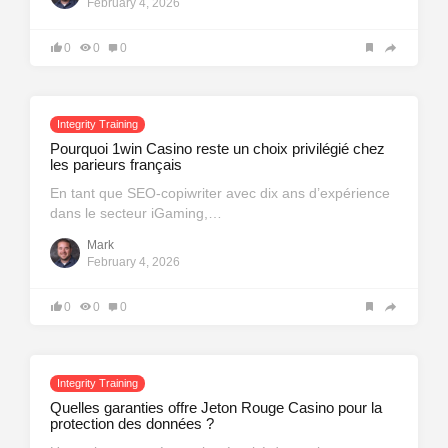
February 4, 2026
0
0
0
Integrity Training
Pourquoi 1win Casino reste un choix privilégié chez
les parieurs français
En tant que SEO-copiwriter avec dix ans d’expérience
dans le secteur iGaming,…
Mark
February 4, 2026
0
0
0
Integrity Training
Quelles garanties offre Jeton Rouge Casino pour la
protection des données ?