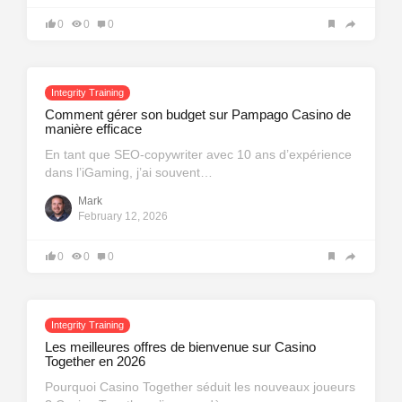
0
0
0
Integrity Training
Comment gérer son budget sur Pampago Casino de
manière efficace
En tant que SEO-copywriter avec 10 ans d’expérience
dans l’iGaming, j’ai souvent…
Mark
February 12, 2026
0
0
0
Integrity Training
Les meilleures offres de bienvenue sur Casino
Together en 2026
Pourquoi Casino Together séduit les nouveaux joueurs