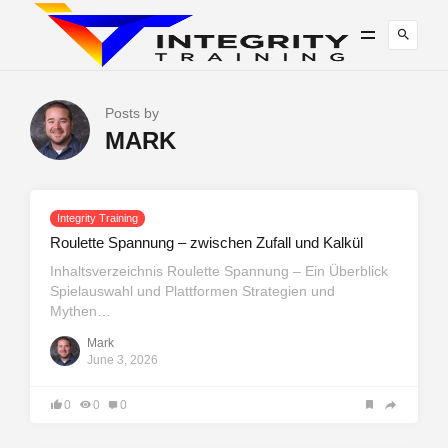
Posts by
MARK
Integrity Training
Roulette Spannung – zwischen Zufall und Kalkül
Inhaltsverzeichnis Roulette Spannung – Ein Überblick
Spielauswahl und Plattformen Strategien und
Mythen…
Mark
June 3, 2026
0
0
0