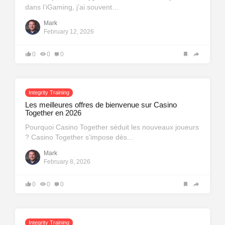
dans l’iGaming, j’ai souvent…
Mark
February 12, 2026
0
0
0
Integrity Training
Les meilleures offres de bienvenue sur Casino
Together en 2026
Pourquoi Casino Together séduit les nouveaux joueurs
? Casino Together s’impose dès…
Mark
February 8, 2026
0
0
0
Integrity Training