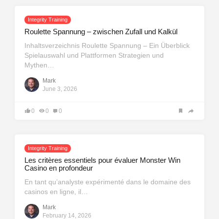
Integrity Training
Roulette Spannung – zwischen Zufall und Kalkül
Inhaltsverzeichnis Roulette Spannung – Ein Überblick
Spielauswahl und Plattformen Strategien und
Mythen…
Mark
June 3, 2026
0
0
0
Integrity Training
Les critères essentiels pour évaluer Monster Win
Casino en profondeur
En tant qu’analyste expérimenté dans le domaine des
casinos en ligne, il…
Mark
February 14, 2026