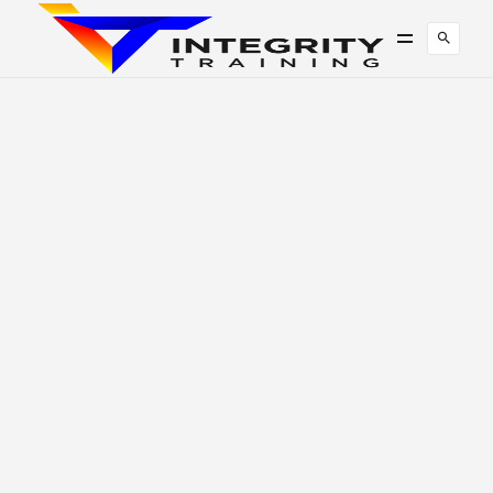
Online Employee Training
Soft Skills Training
Staff Training
What are Soft Skills
Mark
December 27, 2018
1
5190
0