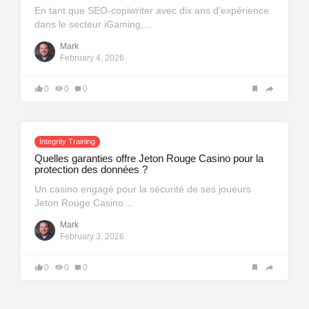
En tant que SEO-copiwriter avec dix ans d’expérience
dans le secteur iGaming,…
Mark
February 4, 2026
0
0
0
Integrity Training
Quelles garanties offre Jeton Rouge Casino pour la
protection des données ?
Un casino engagé pour la sécurité de ses joueurs
Jeton Rouge Casino…
Mark
February 3, 2026
0
0
0