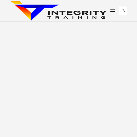
Online Employee Training
Soft Skills Training
Staff Training
What are Soft Skills
Mark
December 27, 2018
1
5190
0