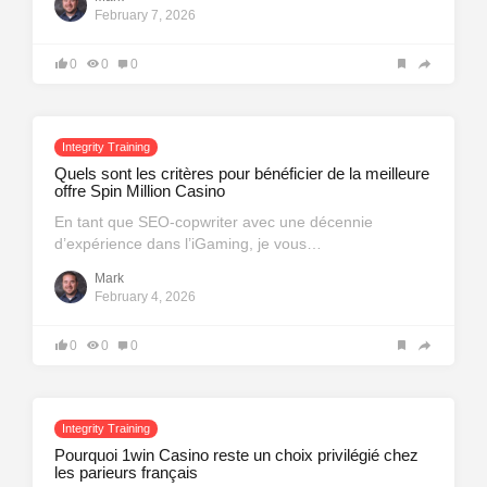
February 7, 2026
0
0
0
Integrity Training
Quels sont les critères pour bénéficier de la meilleure
offre Spin Million Casino
En tant que SEO-copwriter avec une décennie
d’expérience dans l’iGaming, je vous…
Mark
February 4, 2026
0
0
0
Integrity Training
Pourquoi 1win Casino reste un choix privilégié chez
les parieurs français