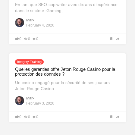
En tant que SEO-copiwriter avec dix ans d’expérience
dans le secteur iGaming,…
Mark
February 4, 2026
0
0
0
Integrity Training
Quelles garanties offre Jeton Rouge Casino pour la
protection des données ?
Un casino engagé pour la sécurité de ses joueurs
Jeton Rouge Casino…
Mark
February 3, 2026
0
0
0