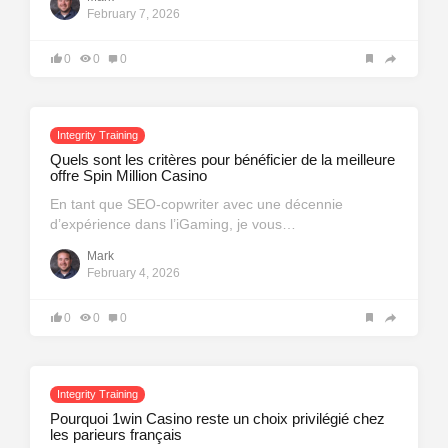
February 7, 2026
0
0
0
Integrity Training
Quels sont les critères pour bénéficier de la meilleure
offre Spin Million Casino
En tant que SEO-copwriter avec une décennie
d’expérience dans l’iGaming, je vous…
Mark
February 4, 2026
0
0
0
Integrity Training
Pourquoi 1win Casino reste un choix privilégié chez
les parieurs français