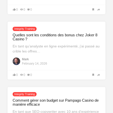
0
0
0
Integrity Training
Quelles sont les conditions des bonus chez Joker 8
Casino ?
En tant qu’analyste en ligne expérimenté, j’ai passé au
crible les offres…
Mark
February 14, 2026
0
0
0
Integrity Training
Comment gérer son budget sur Pampago Casino de
manière efficace
En tant que SEO-copywriter avec 10 ans d’expérience