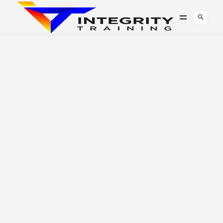
Online Employee Training
Soft Skills Training
Staff Training
What are Soft Skills
Mark
December 27, 2018
1
5190
0